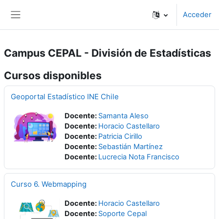
Salta al contenido principal
Acceder
Panel lateral
Campus CEPAL - División de Estadísticas
Cursos disponibles
Geoportal Estadístico INE Chile
Docente:
Samanta Aleso
Docente:
Horacio Castellaro
Docente:
Patricia Cirillo
Docente:
Sebastián Martínez
Docente:
Lucrecia Nota Francisco
Curso 6. Webmapping
Docente:
Horacio Castellaro
Docente:
Soporte Cepal