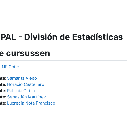
AL - División de Estadísticas
e cursussen
 INE Chile
te:
Samanta Aleso
te:
Horacio Castellaro
te:
Patricia Cirillo
te:
Sebastián Martínez
te:
Lucrecia Nota Francisco
g