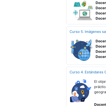
Docen
Docen
Docen
Docen
Curso 5. Imágenes sat
Docen
Docen
Docen
Docen
Curso 4. Estándares 
El obje
práctic
geogra
Docen