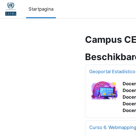
Ga naar hoofdinhoud
Startpagina
Campus CEP
Beschikbar
Geoportal Estadístico
Docen
Docen
Docen
Docen
Docen
Curso 6. Webmappin